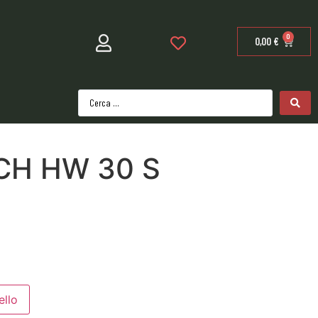
0
0,00
€
H HW 30 S
ello