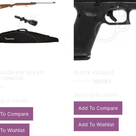
AUCH HW 50 S KIT
GLOCK 45 GEN.5
A VENDITA
910,00
€
800,00
€
0
€
Aggiungi al carrello
gi al carrello
Add To Compare
 To Compare
Add To Wishlist
To Wishlist