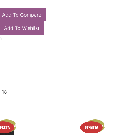
Add To Compare
Add To Wishlist
a
 18
n offerta!
In offerta!
FERTA
OFFERTA