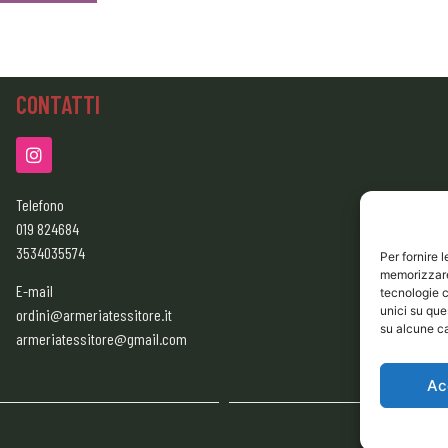
CONTATTI
Telefono
019 824684
3534035574
Per fornire 
memorizzare 
E-mail
tecnologie c
unici su que
ordini@armeriatessitore.it
su alcune ca
armeriatessitore@gmail.com
Ac