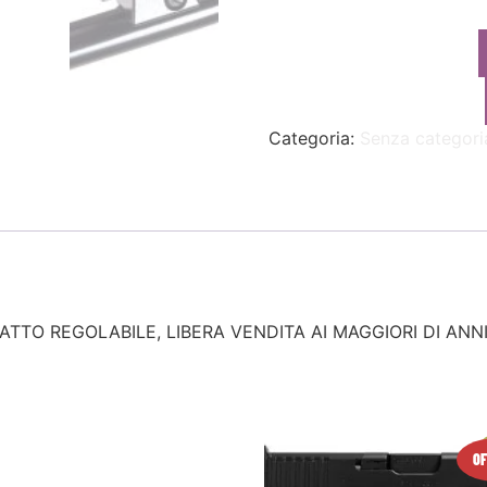
Categoria:
Senza categori
TO REGOLABILE, LIBERA VENDITA AI MAGGIORI DI ANNI
I
OF