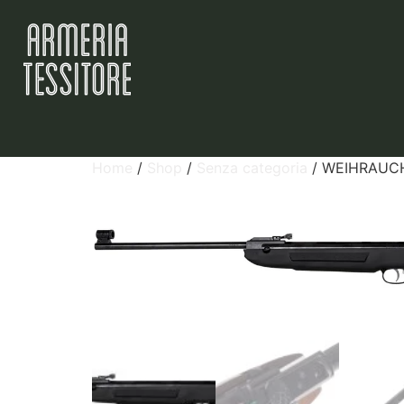
Home
/
Shop
/
Senza categoria
/ WEIHRAUCH