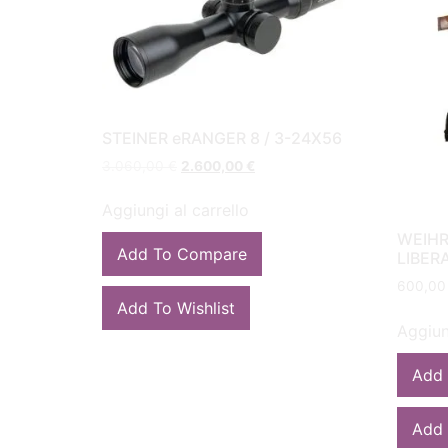
STEINER eRANGER 8 / 3-24X56
3.060,00
€
2.600,00
€
Aggiungi al carrello
WEIHR
Add To Compare
LIBER
600,0
Add To Wishlist
Aggiun
Add
Add 