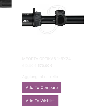
MEOPTA OPTIKA6 1-6X24
610,00
€
570,00
€
Aggiungi al carrello
Add To Compare
Add To Wishlist