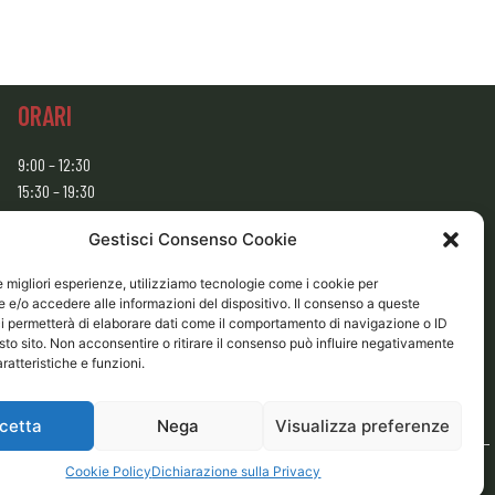
ORARI
9:00 – 12:30
15:30 – 19:30
CHIUSO
Gestisci Consenso Cookie
Domenica e Lunedì mattina
le migliori esperienze, utilizziamo tecnologie come i cookie per
e/o accedere alle informazioni del dispositivo. Il consenso a queste
i permetterà di elaborare dati come il comportamento di navigazione o ID
sto sito. Non acconsentire o ritirare il consenso può influire negativamente
ratteristiche e funzioni.
cetta
Nega
Visualizza preferenze
Cookie Policy
Dichiarazione sulla Privacy