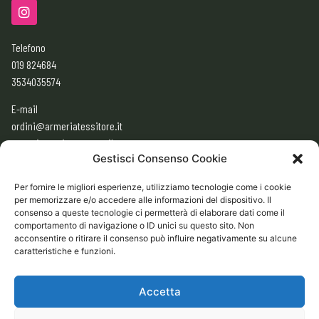
Telefono
019 824684
3534035574
E-mail
ordini@armeriatessitore.it
armeriatessitore@gmail.com
Gestisci Consenso Cookie
Per fornire le migliori esperienze, utilizziamo tecnologie come i cookie
ORARI
per memorizzare e/o accedere alle informazioni del dispositivo. Il
consenso a queste tecnologie ci permetterà di elaborare dati come il
9:00 – 12:30
comportamento di navigazione o ID unici su questo sito. Non
acconsentire o ritirare il consenso può influire negativamente su alcune
15:30 – 19:30
caratteristiche e funzioni.
CHIUSO
Domenica e Lunedì mattina
Accetta