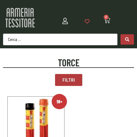
0
TORCE
FILTRI
18+