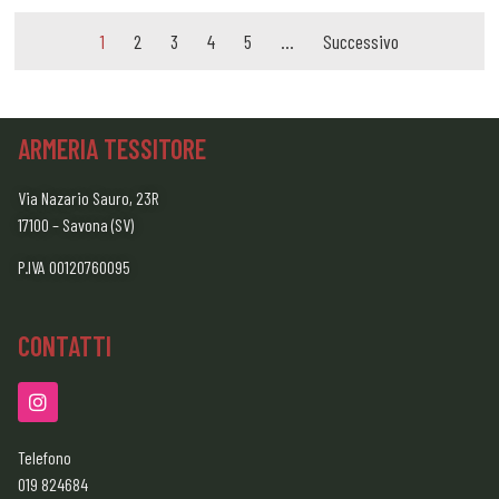
1
2
3
4
5
…
Successivo
ARMERIA TESSITORE
Via Nazario Sauro, 23R
17100 – Savona (SV)
P.IVA 00120760095
CONTATTI
Telefono
019 824684