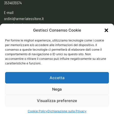
3534035574
E-mail
ordini@armeriatessitore.it
armeriatessitore@gmail.com
Gestisci Consenso Cookie
Per fornire le migliori esperienze, utilizziamo tecnologie come i cookie
ORARI
per memorizzare e/o accedere alle informazioni del dispositivo. Il
consenso a queste tecnologie ci permetterà di elaborare dati come il
9:00 – 12:30
comportamento di navigazione o ID unici su questo sito. Non
acconsentire o ritirare il consenso può influire negativamente su alcune
15:30 – 19:30
caratteristiche e funzioni.
CHIUSO
Domenica e Lunedì mattina
Accetta
Nega
CONDIZIONI GENERALI DI VENDITA ONLINE
Visualizza preferenze
Cookie Policy
Dichiarazione sulla Privacy