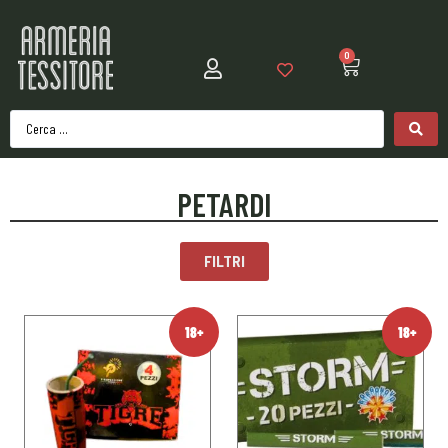
0
PETARDI
FILTRI
18+
18+