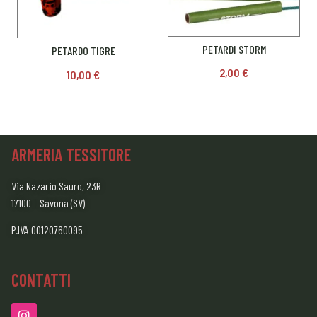
PETARDI STORM
PETARDO TIGRE
2,00
€
10,00
€
ARMERIA TESSITORE
Via Nazario Sauro, 23R
17100 – Savona (SV)
P.IVA 00120760095
CONTATTI