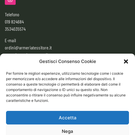
Telefono
019 824684
3534035574
E-mail
ordini@armeriatessitore.it
armeriatessitore@gmail.com
Gestisci Consenso Cookie
Per fornire le migliori esperienze, utilizziamo tecnologie come i cookie
ORARI
per memorizzare e/o accedere alle informazioni del dispositivo. Il
consenso a queste tecnologie ci permetterà di elaborare dati come il
9:00 – 12:30
comportamento di navigazione o ID unici su questo sito. Non
acconsentire o ritirare il consenso può influire negativamente su alcune
15:30 – 19:30
caratteristiche e funzioni.
CHIUSO
Domenica e Lunedì mattina
Accetta
Nega