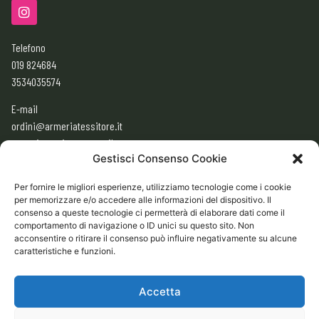
Telefono
019 824684
3534035574
E-mail
ordini@armeriatessitore.it
armeriatessitore@gmail.com
Gestisci Consenso Cookie
Per fornire le migliori esperienze, utilizziamo tecnologie come i cookie
ORARI
per memorizzare e/o accedere alle informazioni del dispositivo. Il
consenso a queste tecnologie ci permetterà di elaborare dati come il
9:00 – 12:30
comportamento di navigazione o ID unici su questo sito. Non
acconsentire o ritirare il consenso può influire negativamente su alcune
15:30 – 19:30
caratteristiche e funzioni.
CHIUSO
Domenica e Lunedì mattina
Accetta