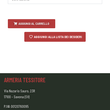
AGGIUNGI AL CARRELLO
AGGIUNGI ALLA LISTA DEI DESIDERI
ARMERIA TESSITORE
Via Nazario Sauro, 23R
17100 – Savona (SV)
P.IVA 00120760095