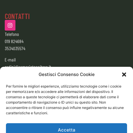
CONTATTI
Telefono
019 824684
3534035574
E-mail
ordini@armeriatessitore.it
armeriatessitore@gmail.com
Gestisci Consenso Cookie
Per fornire le migliori esperienze, utilizziamo tecnologie come i cookie
per memorizzare e/o accedere alle informazioni del dispositivo. Il
ORARI
consenso a queste tecnologie ci permetterà di elaborare dati come il
9:00 – 12:30
comportamento di navigazione o ID unici su questo sito. Non
acconsentire o ritirare il consenso può influire negativamente su alcune
15:30 – 19:30
caratteristiche e funzioni.
CHIUSO
Domenica e Lunedì mattina
Accetta