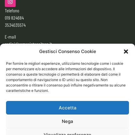
Telefono
019 824684
3534035574
E-mail
ordini@armeriatessitore.it
armeriatessitore@gmail.com
Gestisci Consenso Cookie
Per fornire le migliori esperienze, utilizziamo tecnologie come i cookie
per memorizzare e/o accedere alle informazioni del dispositivo. Il
ORARI
consenso a queste tecnologie ci permetterà di elaborare dati come il
9:00 – 12:30
comportamento di navigazione o ID unici su questo sito. Non
acconsentire o ritirare il consenso può influire negativamente su alcune
15:30 – 19:30
caratteristiche e funzioni.
CHIUSO
Domenica e Lunedì mattina
Accetta
Nega
CONDIZIONI GENERALI DI VENDITA ONLINE
Visualizza preferenze