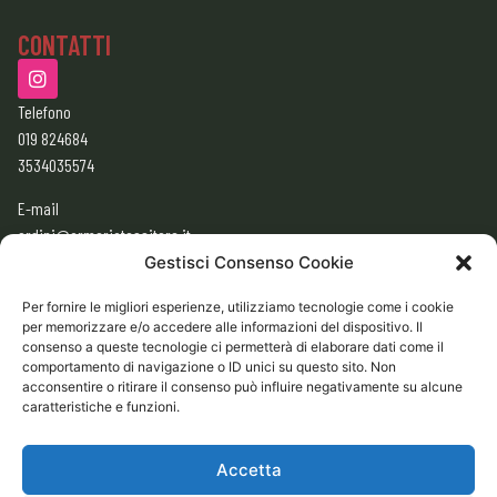
CONTATTI
Telefono
019 824684
3534035574
E-mail
ordini@armeriatessitore.it
armeriatessitore@gmail.com
Gestisci Consenso Cookie
Per fornire le migliori esperienze, utilizziamo tecnologie come i cookie
per memorizzare e/o accedere alle informazioni del dispositivo. Il
ORARI
consenso a queste tecnologie ci permetterà di elaborare dati come il
9:00 – 12:30
comportamento di navigazione o ID unici su questo sito. Non
acconsentire o ritirare il consenso può influire negativamente su alcune
15:30 – 19:30
caratteristiche e funzioni.
CHIUSO
Domenica e Lunedì mattina
Accetta