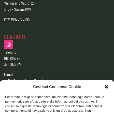
Via Nazario Sauro, 23R
17100 – Savona (SV)
P.IVA 00120760095
CONTATTI
Telefono
019 824684
3534035574
E-mail
ordini@armeriatessitore.it
armeriatessitore@gmail.com
Gestisci Consenso Cookie
Per fornire le migliori esperienze, utilizziamo tecnologie come i cookie
per memorizzare e/o accedere alle informazioni del dispositivo. Il
ORARI
consenso a queste tecnologie ci permetterà di elaborare dati come il
9:00 – 12:30
comportamento di navigazione o ID unici su questo sito. Non