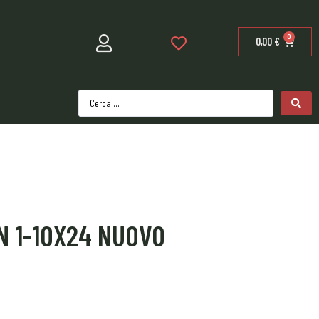
0
0,00
€
N 1-10X24 NUOVO