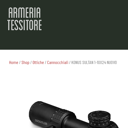
Home
/
Shop
/
Ottiche
/
Cannocchiali
/ KONUS SULTAN 1-10X24 NUOVO