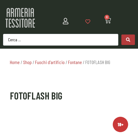
0
Home
/
Shop
/
Fuochi d'artificio
/
Fontane
/ FOTOFLASH BIG
FOTOFLASH BIG
18+