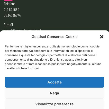
Telefono
019 824684
3534035574
E-mail
ordini@armeriatessitore.it
armeriatessitore@gmail.com
Gestisci Consenso Cookie
Per fornire le migliori esperienze, utilizziamo tecnologie come i cookie
per memorizzare e/o accedere alle informazioni del dispositivo. Il
ORARI
consenso a queste tecnologie ci permetterà di elaborare dati come il
9:00 – 12:30
comportamento di navigazione o ID unici su questo sito. Non
acconsentire o ritirare il consenso può influire negativamente su alcune
15:30 – 19:30
caratteristiche e funzioni.
CHIUSO
Domenica e Lunedì mattina
Accetta
Nega
CONDIZIONI GENERALI DI VENDITA ONLINE
Visualizza preferenze