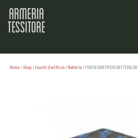
Home
/
Shop
/
Fuochi d'artificio
/
Batterie
/ FUOCHI D’ARTIFICIO BATTERIA D