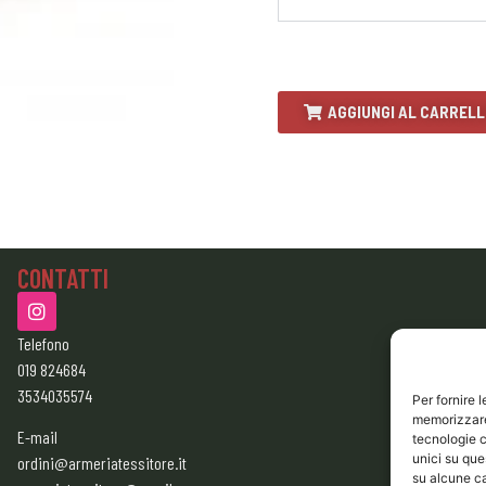
AGGIUNGI AL CARREL
CONTATTI
Telefono
019 824684
3534035574
Per fornire 
memorizzare 
E-mail
tecnologie c
unici su que
ordini@armeriatessitore.it
su alcune ca