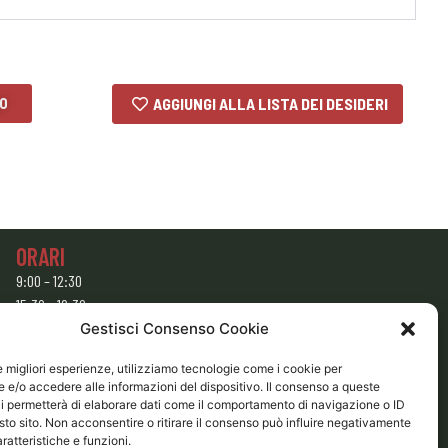
LO
AGGIUNGI ALLA LISTA DEI DESIDERI
ORARI
9:00 – 12:30
15:30 – 19:30
Gestisci Consenso Cookie
CHIUSO
Domenica e Lunedì mattina
le migliori esperienze, utilizziamo tecnologie come i cookie per
e/o accedere alle informazioni del dispositivo. Il consenso a queste
i permetterà di elaborare dati come il comportamento di navigazione o ID
sto sito. Non acconsentire o ritirare il consenso può influire negativamente
ratteristiche e funzioni.