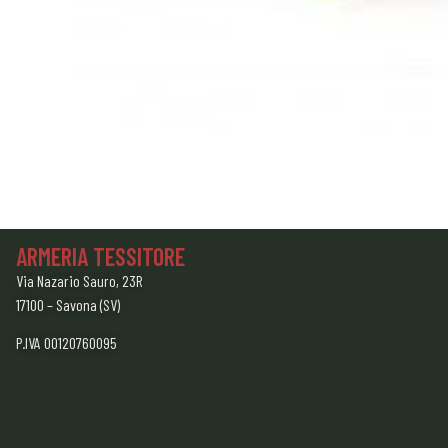
ARMERIA TESSITORE
Via Nazario Sauro, 23R
17100 – Savona (SV)
P.IVA 00120760095