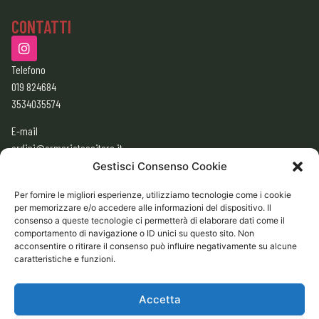
CONTATTI
Telefono
019 824684
3534035574
E-mail
ordini@armeriatessitore.it
armeriatessitore@gmail.com
Gestisci Consenso Cookie
Per fornire le migliori esperienze, utilizziamo tecnologie come i cookie
per memorizzare e/o accedere alle informazioni del dispositivo. Il
ORARI
consenso a queste tecnologie ci permetterà di elaborare dati come il
9:00 – 12:30
comportamento di navigazione o ID unici su questo sito. Non
acconsentire o ritirare il consenso può influire negativamente su alcune
15:30 – 19:30
caratteristiche e funzioni.
CHIUSO
Domenica e Lunedì mattina
Accetta