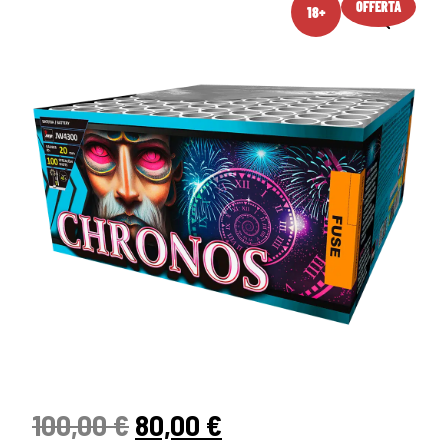
OFFERTA
18+
100,00
€
80,00
€