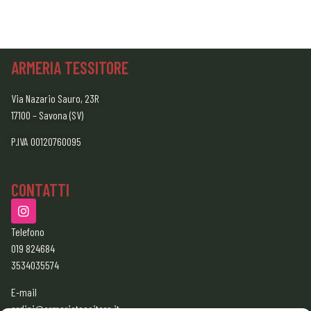
ARMERIA TESSITORE
Via Nazario Sauro, 23R
17100 – Savona (SV)
P.IVA 00120760095
CONTATTI
Telefono
019 824684
3534035574
E-mail
ordini@armeriatessitore.it