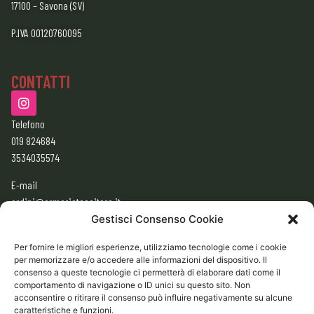
17100 – Savona (SV)
P.IVA 00120760095
CONTATTI
Telefono
019 824684
3534035574
E-mail
ordini@armeriatessitore.it
armeriatessitore@gmail.com
Gestisci Consenso Cookie
Per fornire le migliori esperienze, utilizziamo tecnologie come i cookie
per memorizzare e/o accedere alle informazioni del dispositivo. Il
ORARI
consenso a queste tecnologie ci permetterà di elaborare dati come il
9:00 – 12:30
comportamento di navigazione o ID unici su questo sito. Non
acconsentire o ritirare il consenso può influire negativamente su alcune
15:30 – 19:30
caratteristiche e funzioni.