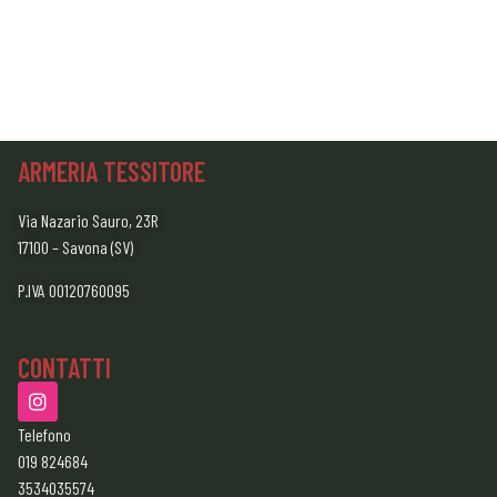
ARMERIA TESSITORE
Via Nazario Sauro, 23R
17100 – Savona (SV)
P.IVA 00120760095
CONTATTI
Telefono
019 824684
3534035574