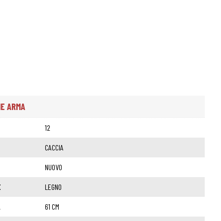
HE ARMA
12
CACCIA
NUOVO
E
LEGNO
A
61 CM