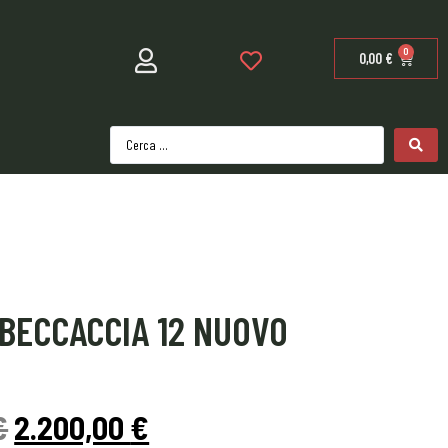
0
0,00
€
 BECCACCIA 12 NUOVO
€
2.200,00
€