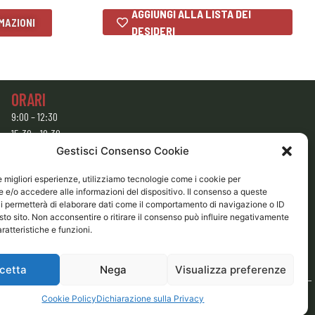
AGGIUNGI ALLA LISTA DEI
MAZIONI
DESIDERI
ORARI
9:00 – 12:30
15:30 – 19:30
Gestisci Consenso Cookie
CHIUSO
Domenica e Lunedì mattina
le migliori esperienze, utilizziamo tecnologie come i cookie per
e/o accedere alle informazioni del dispositivo. Il consenso a queste
i permetterà di elaborare dati come il comportamento di navigazione o ID
sto sito. Non acconsentire o ritirare il consenso può influire negativamente
ratteristiche e funzioni.
cetta
Nega
Visualizza preferenze
Cookie Policy
Dichiarazione sulla Privacy