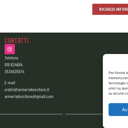
RICHIEDI INFOR
CONTATTI
Telefono
019 824684
3534035574
Per fornire 
memorizzare 
E-mail
tecnologie c
unici su que
ordini@armeriatessitore.it
su alcune ca
armeriatessitore@gmail.com
Ac