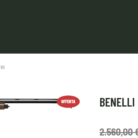
OVO
BENELLI
OFFERTA
2.560,00