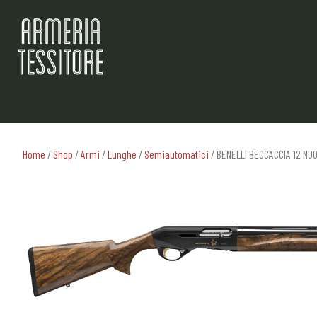
Home
/
Shop
/
Armi
/
Lunghe
/
Semiautomatici
/ BENELLI BECCACCIA 12 NU