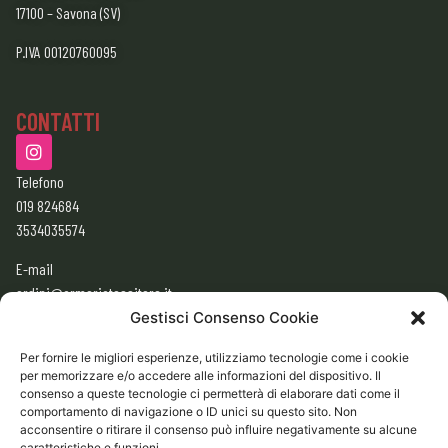
17100 – Savona (SV)
P.IVA 00120760095
CONTATTI
Telefono
019 824684
3534035574
E-mail
ordini@armeriatessitore.it
armeriatessitore@gmail.com
Gestisci Consenso Cookie
Per fornire le migliori esperienze, utilizziamo tecnologie come i cookie
per memorizzare e/o accedere alle informazioni del dispositivo. Il
ORARI
consenso a queste tecnologie ci permetterà di elaborare dati come il
9:00 – 12:30
comportamento di navigazione o ID unici su questo sito. Non
acconsentire o ritirare il consenso può influire negativamente su alcune
15:30 – 19:30
caratteristiche e funzioni.