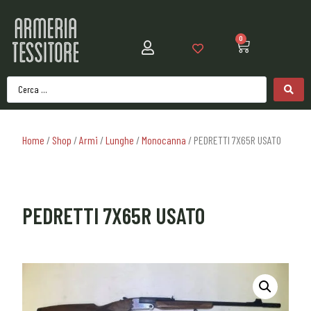
0
Home
/
Shop
/
Armi
/
Lunghe
/
Monocanna
/ PEDRETTI 7X65R USATO
PEDRETTI 7X65R USATO