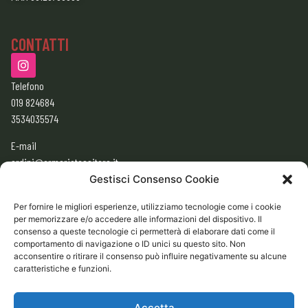
CONTATTI
Telefono
019 824684
3534035574
E-mail
ordini@armeriatessitore.it
armeriatessitore@gmail.com
Gestisci Consenso Cookie
Per fornire le migliori esperienze, utilizziamo tecnologie come i cookie
per memorizzare e/o accedere alle informazioni del dispositivo. Il
ORARI
consenso a queste tecnologie ci permetterà di elaborare dati come il
9:00 – 12:30
comportamento di navigazione o ID unici su questo sito. Non
acconsentire o ritirare il consenso può influire negativamente su alcune
15:30 – 19:30
caratteristiche e funzioni.
CHIUSO
Domenica e Lunedì mattina
Accetta