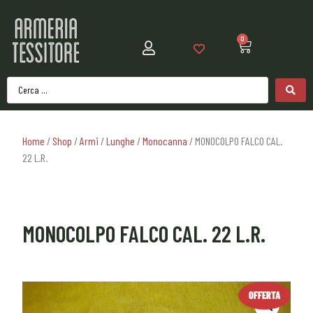
0
Home
/
Shop
/
Armi
/
Lunghe
/
Monocanna
/ MONOCOLPO FALCO CAL.
22 L.R.
MONOCOLPO FALCO CAL. 22 L.R.
OFFERTA