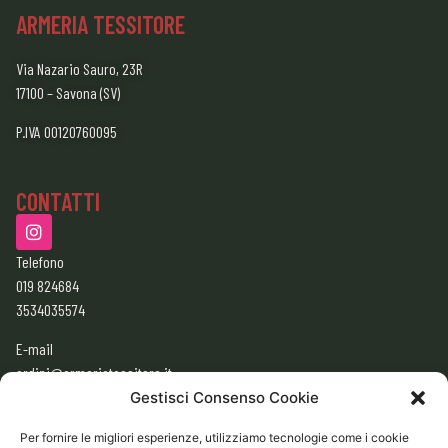
ARMERIA TESSITORE
Via Nazario Sauro, 23R
17100 – Savona (SV)
P.IVA 00120760095
CONTATTI
Telefono
019 824684
3534035574
E-mail
ordini@armeriatessitore.it
armeriatessitore@gmail.com
Gestisci Consenso Cookie
Per fornire le migliori esperienze, utilizziamo tecnologie come i cookie