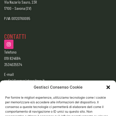
Via Nazario Sauro, 23R
17100 – Savona (SV)
P.IVA 00120760095
CONTATTI
Telefono
019 824684
3534035574
E-mail
ordini@armeriatessitore.it
armeriatessitore@gmail.com
Gestisci Consenso Cookie
Per fornire le migliori esperienze, utilizziamo tecnologie come i cookie
per memorizzare e/o accedere alle informazioni del dispositivo. Il
ORARI
consenso a queste tecnologie ci permetterà di elaborare dati come il
9:00 – 12:30
comportamento di navigazione o ID unici su questo sito. Non