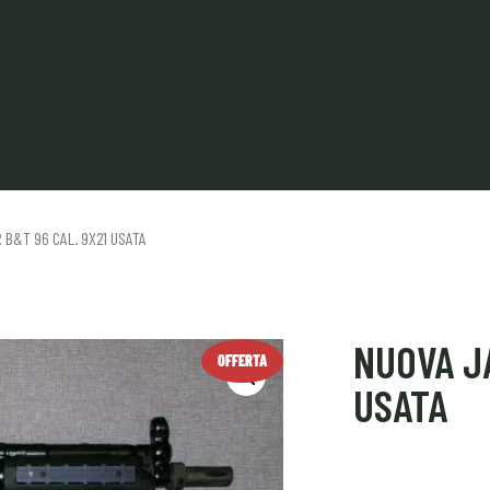
 B&T 96 CAL. 9X21 USATA
NUOVA J
OFFERTA
USATA