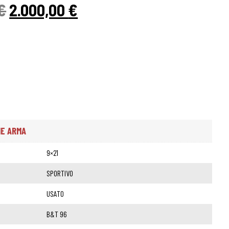
€
2.000,00
€
HE ARMA
9×21
SPORTIVO
USATO
B&T 96