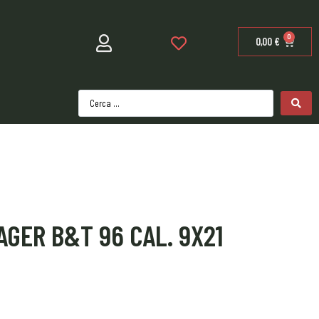
0
0,00
€
AGER B&T 96 CAL. 9X21