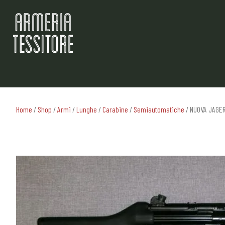
Home
/
Shop
/
Armi
/
Lunghe
/
Carabine
/
Semiautomatiche
/ NUOVA JAGER