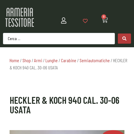
0
Home
/
Shop
/
Armi
/
Lunghe
/
Carabine
/
Semiautomatiche
/ HECKLER
& KOCH 940 CAL. 30-06 USATA
HECKLER & KOCH 940 CAL. 30-06
USATA