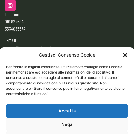
Telefono
019 824684
3534035574
E-mail
ordini@armeriatessitore.it
armeriatessitore@gmail.com
Gestisci Consenso Cookie
Per fornire le migliori esperienze, utilizziamo tecnologie come i cookie
per memorizzare e/o accedere alle informazioni del dispositivo. Il
ORARI
consenso a queste tecnologie ci permetterà di elaborare dati come il
9:00 – 12:30
comportamento di navigazione o ID unici su questo sito. Non
acconsentire o ritirare il consenso può influire negativamente su alcune
15:30 – 19:30
caratteristiche e funzioni.
CHIUSO
Domenica e Lunedì mattina
Accetta
Nega