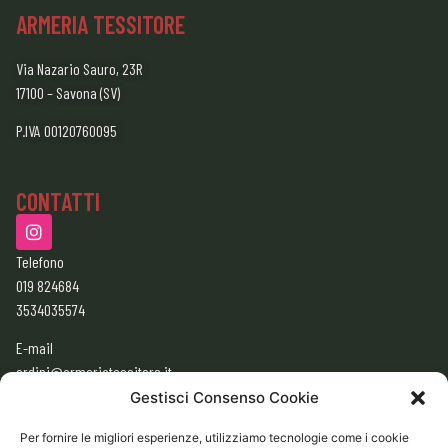
ARMERIA TESSITORE
Via Nazario Sauro, 23R
17100 – Savona (SV)
P.IVA 00120760095
CONTATTI
Telefono
019 824684
3534035574
E-mail
ordini@armeriatessitore.it
armeriatessitore@gmail.com
Gestisci Consenso Cookie
Per fornire le migliori esperienze, utilizziamo tecnologie come i cookie