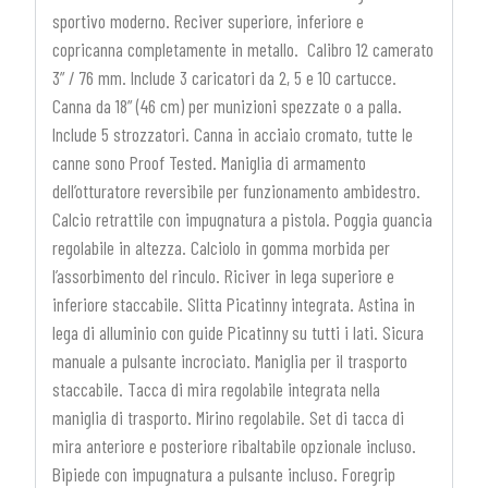
sportivo moderno. Reciver superiore, inferiore e
copricanna completamente in metallo. Calibro 12 camerato
3” / 76 mm. Include 3 caricatori da 2, 5 e 10 cartucce.
Canna da 18” (46 cm) per munizioni spezzate o a palla.
Include 5 strozzatori. Canna in acciaio cromato, tutte le
canne sono Proof Tested. Maniglia di armamento
dell’otturatore reversibile per funzionamento ambidestro.
Calcio retrattile con impugnatura a pistola. Poggia guancia
regolabile in altezza. Calciolo in gomma morbida per
l’assorbimento del rinculo. Riciver in lega superiore e
inferiore staccabile. Slitta Picatinny integrata. Astina in
lega di alluminio con guide Picatinny su tutti i lati. Sicura
manuale a pulsante incrociato. Maniglia per il trasporto
staccabile. Tacca di mira regolabile integrata nella
maniglia di trasporto. Mirino regolabile. Set di tacca di
mira anteriore e posteriore ribaltabile opzionale incluso.
Bipiede con impugnatura a pulsante incluso. Foregrip