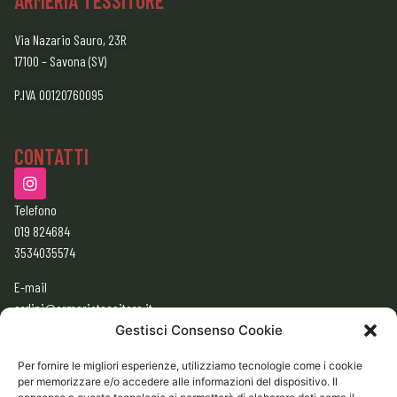
ARMERIA TESSITORE
Via Nazario Sauro, 23R
17100 – Savona (SV)
P.IVA 00120760095
CONTATTI
Telefono
019 824684
3534035574
E-mail
ordini@armeriatessitore.it
armeriatessitore@gmail.com
Gestisci Consenso Cookie
Per fornire le migliori esperienze, utilizziamo tecnologie come i cookie
per memorizzare e/o accedere alle informazioni del dispositivo. Il
ORARI