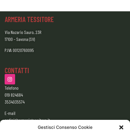
ARMERIA TESSITORE
Via Nazario Sauro, 23R
17100 – Savona (SV)
P.IVA 00120760095
CONTATTI
Telefono
019 824684
3534035574
E-mail
ordini@armeriatessitore.it
armeriatessitore@gmail.com
Gestisci Consenso Cookie