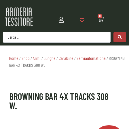
0
Home
/
Shop
/
Armi
/
Lunghe
/
Carabine
/
Semiautomatiche
/ BROWNING
BAR 4X TRACKS 308 W.
BROWNING BAR 4X TRACKS 308
W.