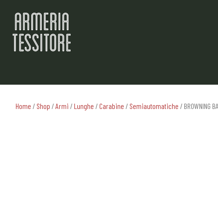
Home
/
Shop
/
Armi
/
Lunghe
/
Carabine
/
Semiautomatiche
/ BROWNING BA