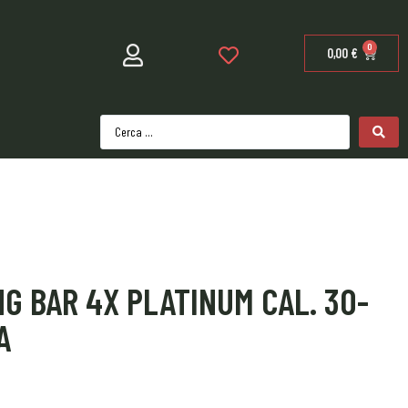
0
0,00
€
G BAR 4X PLATINUM CAL. 30-
A