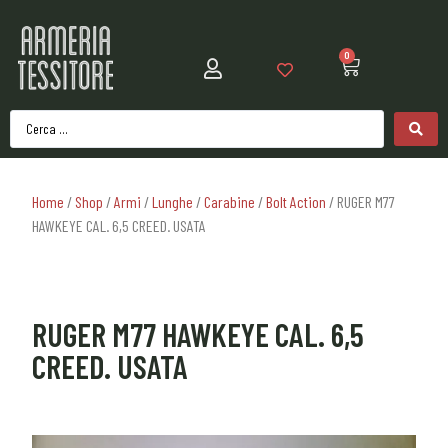
0
Home
/
Shop
/
Armi
/
Lunghe
/
Carabine
/
Bolt Action
/ RUGER M77
HAWKEYE CAL. 6,5 CREED. USATA
RUGER M77 HAWKEYE CAL. 6,5
CREED. USATA