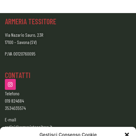
ARMERIA TESSITORE
Via Nazario Sauro, 23R
17100 – Savona (SV)
P.IVA 00120760095
CONTATTI
Telefono
019 824684
3534035574
E-mail
ordini@armeriatessitore.it
armeriatessitore@gmail.com
Gestisci Consenso Cookie