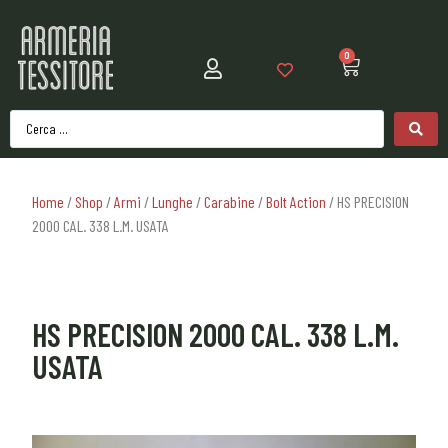
0
Home
/
Shop
/
Armi
/
Lunghe
/
Carabine
/
Bolt Action
/ HS PRECISION
2000 CAL. 338 L.M. USATA
HS PRECISION 2000 CAL. 338 L.M.
USATA