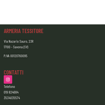
ARMERIA TESSITORE
Via Nazario Sauro, 23R
17100 – Savona (SV)
P.IVA 00120760095
CONTATTI
Telefono
019 824684
3534035574