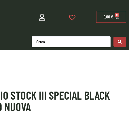
0
0,00
€
O STOCK III SPECIAL BLACK
9 NUOVA