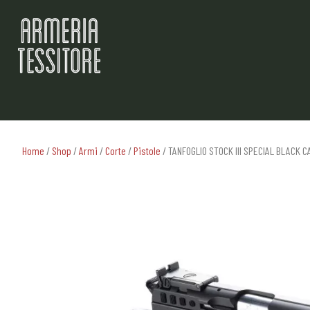
Home
/
Shop
/
Armi
/
Corte
/
Pistole
/ TANFOGLIO STOCK III SPECIAL BLACK C