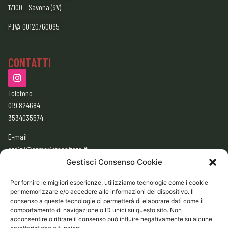
17100 – Savona (SV)
P.IVA 00120760095
CONTATTI
Telefono
019 824684
3534035574
E-mail
ordini@armeriatessitore.it
armeriatessitore@gmail.com
Gestisci Consenso Cookie
Per fornire le migliori esperienze, utilizziamo tecnologie come i cookie
per memorizzare e/o accedere alle informazioni del dispositivo. Il
ORARI
consenso a queste tecnologie ci permetterà di elaborare dati come il
9:00 – 12:30
comportamento di navigazione o ID unici su questo sito. Non
acconsentire o ritirare il consenso può influire negativamente su alcune
15:30 – 19:30