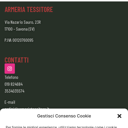
ARMERIA TESSITORE
Via Nazario Sauro, 23R
17100 – Savona (SV)
P.IVA 00120760095
CONTATTI
Telefono
019 824684
3534035574
E-mail
ordini@armeriatessitore.it
armeriatessitore@gmail.com
Gestisci Consenso Cookie
Per fornire le migliori esperienze, utilizziamo tecnologie come i cookie