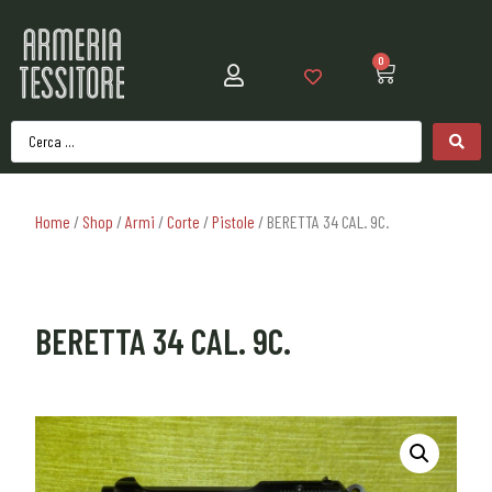
0
Home
/
Shop
/
Armi
/
Corte
/
Pistole
/ BERETTA 34 CAL. 9C.
BERETTA 34 CAL. 9C.