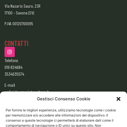
Via Nazario Sauro, 23R
17100 – Savona (SV)
P.IVA 00120760095
CONTATTI
Telefono
019 824684
3534035574
E-mail
ordini@armeriatessitore.it
armeriatessitore@gmail.com
Gestisci Consenso Cookie
Per fornire le migliori esperienze, utilizziamo tecnologie come i cookie
per memorizzare e/o accedere alle informazioni del dispositivo. Il
ORARI
consenso a queste tecnologie ci permetterà di elaborare dati come il
9:00 – 12:30
comportamento di navigazione o ID unici su questo sito. Non