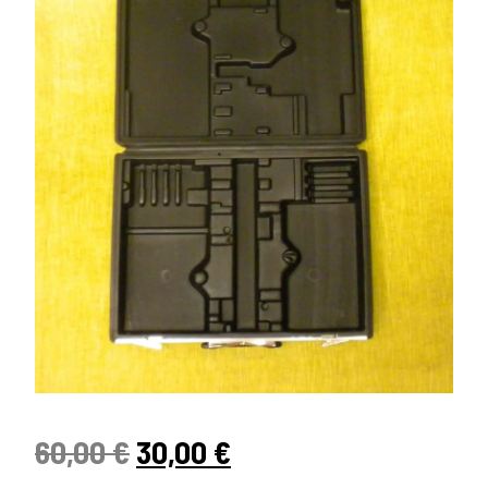
60,00
€
30,00
€