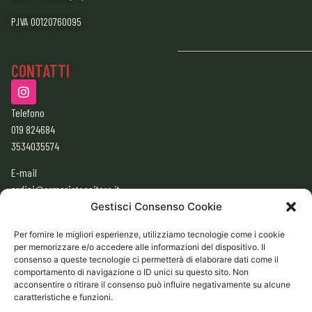
P.IVA 00120760095
CONTATTI
Telefono
019 824684
3534035574
E-mail
ordini@armeriatessitore.it
armeriatessitore@gmail.com
Gestisci Consenso Cookie
Per fornire le migliori esperienze, utilizziamo tecnologie come i cookie
per memorizzare e/o accedere alle informazioni del dispositivo. Il
ORARI
consenso a queste tecnologie ci permetterà di elaborare dati come il
9:00 – 12:30
comportamento di navigazione o ID unici su questo sito. Non
acconsentire o ritirare il consenso può influire negativamente su alcune
15:30 – 19:30
caratteristiche e funzioni.