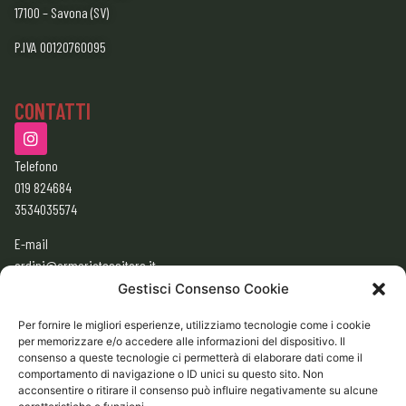
17100 – Savona (SV)
P.IVA 00120760095
CONTATTI
Telefono
019 824684
3534035574
E-mail
ordini@armeriatessitore.it
armeriatessitore@gmail.com
Gestisci Consenso Cookie
Per fornire le migliori esperienze, utilizziamo tecnologie come i cookie
per memorizzare e/o accedere alle informazioni del dispositivo. Il
ORARI
consenso a queste tecnologie ci permetterà di elaborare dati come il
9:00 – 12:30
comportamento di navigazione o ID unici su questo sito. Non
acconsentire o ritirare il consenso può influire negativamente su alcune
15:30 – 19:30