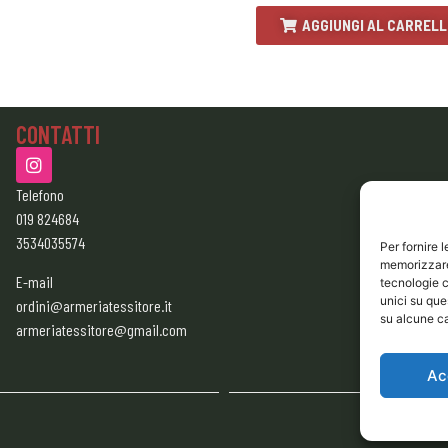
AGGIUNGI AL CARREL
CONTATTI
Telefono
019 824684
3534035574
Per fornire 
memorizzare 
E-mail
tecnologie c
unici su que
ordini@armeriatessitore.it
su alcune ca
armeriatessitore@gmail.com
Ac