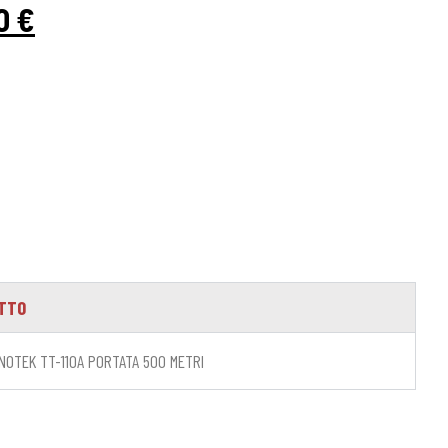
00
€
OTTO
OTEK TT-110A PORTATA 500 METRI