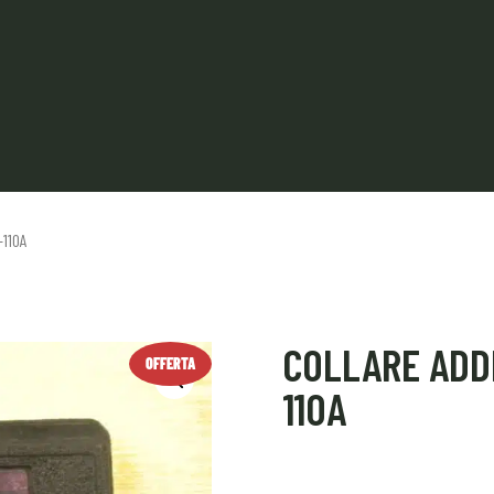
110A
COLLARE ADD
OFFERTA
110A