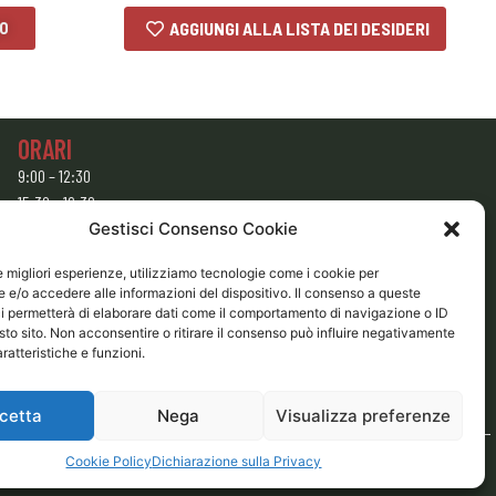
LO
AGGIUNGI ALLA LISTA DEI DESIDERI
ORARI
9:00 – 12:30
15:30 – 19:30
Gestisci Consenso Cookie
CHIUSO
Domenica e Lunedì mattina
le migliori esperienze, utilizziamo tecnologie come i cookie per
e/o accedere alle informazioni del dispositivo. Il consenso a queste
i permetterà di elaborare dati come il comportamento di navigazione o ID
sto sito. Non acconsentire o ritirare il consenso può influire negativamente
ratteristiche e funzioni.
cetta
Nega
Visualizza preferenze
Cookie Policy
Dichiarazione sulla Privacy