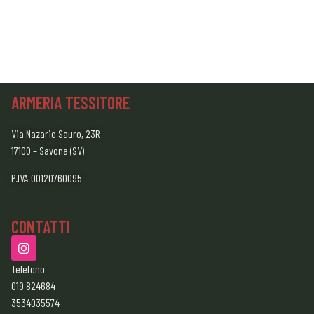
ARMERIA TESSITORE
Via Nazario Sauro, 23R
17100 – Savona (SV)
P.IVA 00120760095
CONTATTI
Telefono
019 824684
3534035574