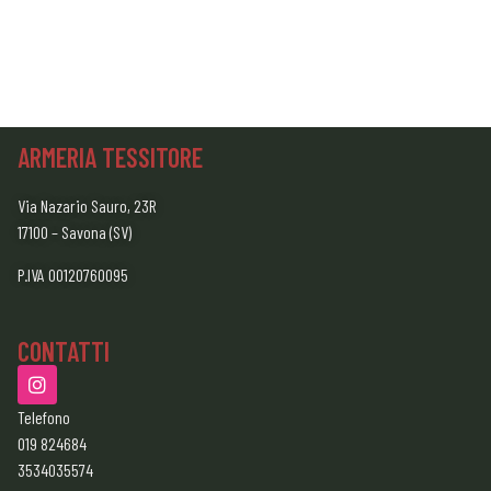
ARMERIA TESSITORE
Via Nazario Sauro, 23R
17100 – Savona (SV)
P.IVA 00120760095
CONTATTI
Telefono
019 824684
3534035574