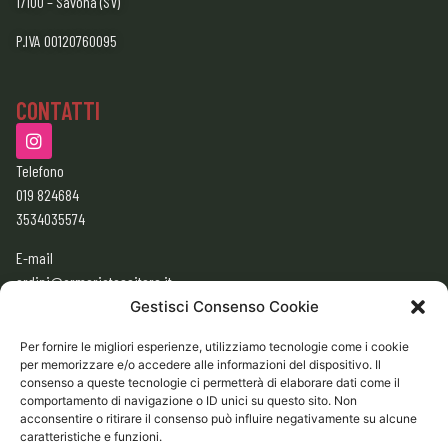
17100 – Savona (SV)
P.IVA 00120760095
CONTATTI
Telefono
019 824684
3534035574
E-mail
ordini@armeriatessitore.it
armeriatessitore@gmail.com
Gestisci Consenso Cookie
Per fornire le migliori esperienze, utilizziamo tecnologie come i cookie
per memorizzare e/o accedere alle informazioni del dispositivo. Il
ORARI
consenso a queste tecnologie ci permetterà di elaborare dati come il
9:00 – 12:30
comportamento di navigazione o ID unici su questo sito. Non
acconsentire o ritirare il consenso può influire negativamente su alcune
15:30 – 19:30
caratteristiche e funzioni.