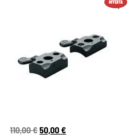
OFFERTA
110,00
€
50,00
€