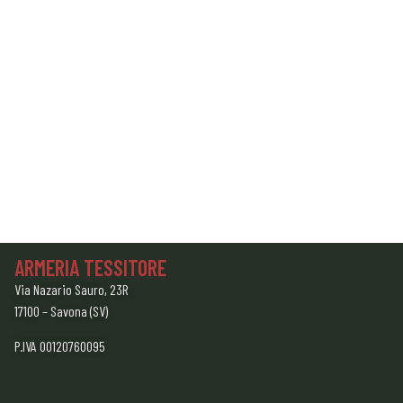
ARMERIA TESSITORE
Via Nazario Sauro, 23R
17100 – Savona (SV)
P.IVA 00120760095