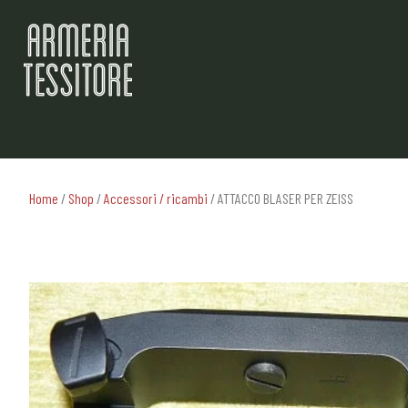
Home
/
Shop
/
Accessori / ricambi
/ ATTACCO BLASER PER ZEISS