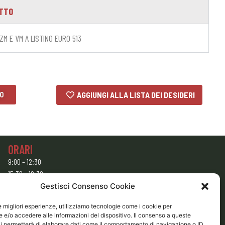
OTTO
M E VM A LISTINO EURO 513
LO
AGGIUNGI ALLA LISTA DEI DESIDERI
ORARI
9:00 – 12:30
15:30 – 19:30
Gestisci Consenso Cookie
CHIUSO
Domenica e Lunedì mattina
le migliori esperienze, utilizziamo tecnologie come i cookie per
e/o accedere alle informazioni del dispositivo. Il consenso a queste
i permetterà di elaborare dati come il comportamento di navigazione o ID