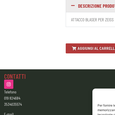
DESCRIZIONE PROD
ATTACCO BLASER PER ZEISS Z
AGGIUNGI AL CARREL
CONTATTI
Telefono
019 824684
3534035574
Per fornire 
memorizzare 
E-mail
tecnologie c