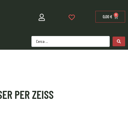
0
0,00
€
ER PER ZEISS