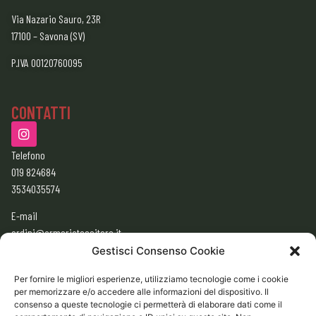
Via Nazario Sauro, 23R
17100 – Savona (SV)
P.IVA 00120760095
CONTATTI
Telefono
019 824684
3534035574
E-mail
ordini@armeriatessitore.it
armeriatessitore@gmail.com
Gestisci Consenso Cookie
Per fornire le migliori esperienze, utilizziamo tecnologie come i cookie
per memorizzare e/o accedere alle informazioni del dispositivo. Il
ORARI
consenso a queste tecnologie ci permetterà di elaborare dati come il
9:00 – 12:30