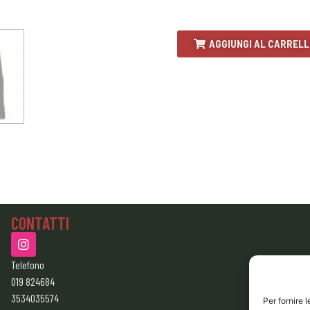
AGGIUNGI AL CARREL
CONTATTI
Telefono
019 824684
3534035574
Per fornire 