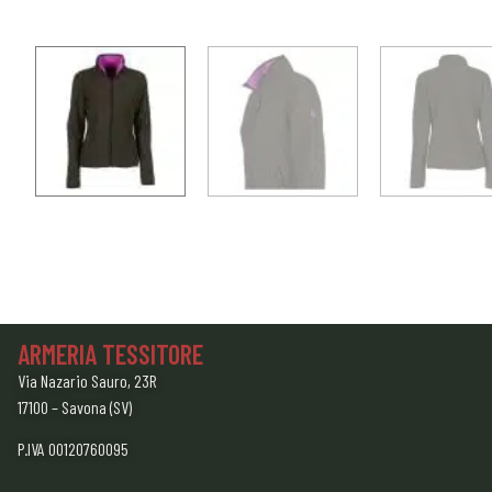
ARMERIA TESSITORE
Via Nazario Sauro, 23R
17100 – Savona (SV)
P.IVA 00120760095