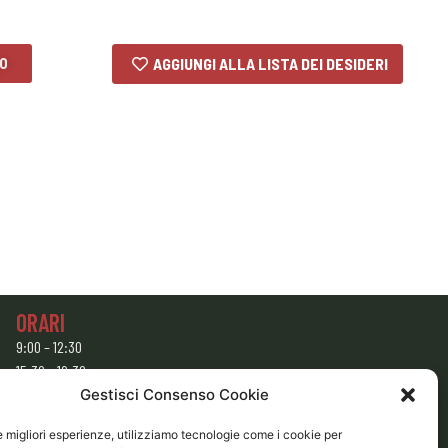
LO
AGGIUNGI ALLA LISTA DEI DESIDERI
ORARI
9:00 – 12:30
15:30 – 19:30
Gestisci Consenso Cookie
CHIUSO
Domenica e Lunedì mattina
le migliori esperienze, utilizziamo tecnologie come i cookie per