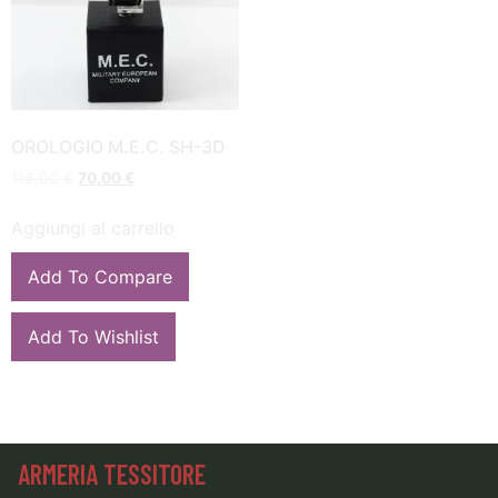
OROLOGIO M.E.C. SH-3D
116,00
€
70,00
€
Aggiungi al carrello
Add To Compare
Add To Wishlist
ARMERIA TESSITORE