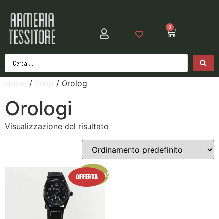
0
Home
/
Shop
/ Orologi
Orologi
Visualizzazione del risultato
In offerta!
OFFERTA