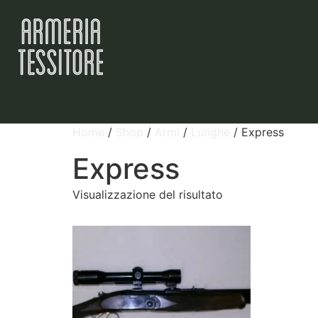
Home
/
Shop
/
Armi
/
Lunghe
/ Express
Express
Visualizzazione del risultato