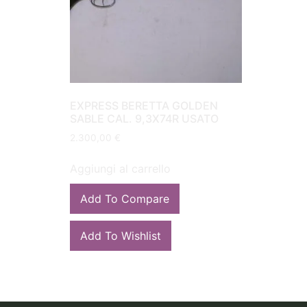
EXPRESS BERETTA GOLDEN
SABLE CAL. 9,3X74R USATO
2.300,00
€
Aggiungi al carrello
Add To Compare
Add To Wishlist