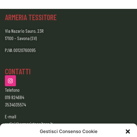
ARMERIA TESSITORE
Via Nazario Sauro, 23R
17100 – Savona (SV)
P.IVA 00120760095
CONTATTI
Telefono
019 824684
3534035574
E-mail
ordini@armeriatessitore.it
armeriatessitore@gmail.com
Gestisci Consenso Cookie