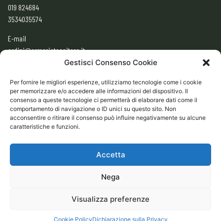
019 824684
3534035574
E-mail
ordini@armeriatessitore.it
armeriatessitore@gmail.com
Gestisci Consenso Cookie
Per fornire le migliori esperienze, utilizziamo tecnologie come i cookie
per memorizzare e/o accedere alle informazioni del dispositivo. Il
ORARI
consenso a queste tecnologie ci permetterà di elaborare dati come il
9:00 – 12:30
comportamento di navigazione o ID unici su questo sito. Non
acconsentire o ritirare il consenso può influire negativamente su alcune
15:30 – 19:30
caratteristiche e funzioni.
CHIUSO
Domenica e Lunedì mattina
Accetta
Nega
CONDIZIONI GENERALI DI VENDITA ONLINE
Visualizza preferenze
Cookie Policy
Dichiarazione sulla Privacy