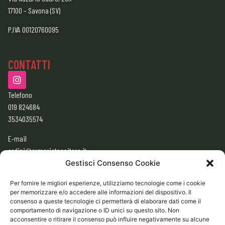
17100 – Savona (SV)
P.IVA 00120760095
CONTATTI
Telefono
019 824684
3534035574
E-mail
ordini@armeriatessitore.it
armeriatessitore@gmail.com
Gestisci Consenso Cookie
Per fornire le migliori esperienze, utilizziamo tecnologie come i cookie
per memorizzare e/o accedere alle informazioni del dispositivo. Il
ORARI
consenso a queste tecnologie ci permetterà di elaborare dati come il
9:00 – 12:30
comportamento di navigazione o ID unici su questo sito. Non
acconsentire o ritirare il consenso può influire negativamente su alcune
15:30 – 19:30