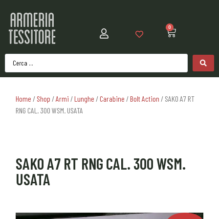
0
Home
/
Shop
/
Armi
/
Lunghe
/
Carabine
/
Bolt Action
/ SAKO A7 RT
RNG CAL. 300 WSM. USATA
SAKO A7 RT RNG CAL. 300 WSM.
USATA