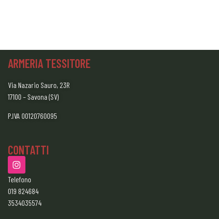
ARMERIA TESSITORE
Via Nazario Sauro, 23R
17100 – Savona (SV)
P.IVA 00120760095
CONTATTI
Telefono
019 824684
3534035574