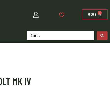
0
0,00
€
OLT MK IV