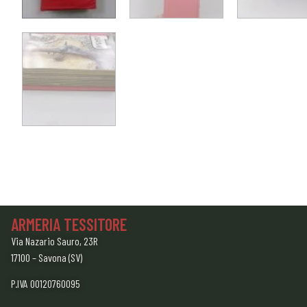
ARMERIA TESSITORE
Via Nazario Sauro, 23R
17100 – Savona (SV)
P.IVA 00120760095