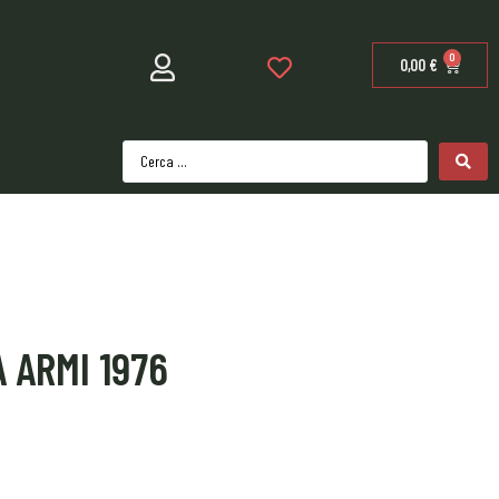
0
0,00
€
A ARMI 1976