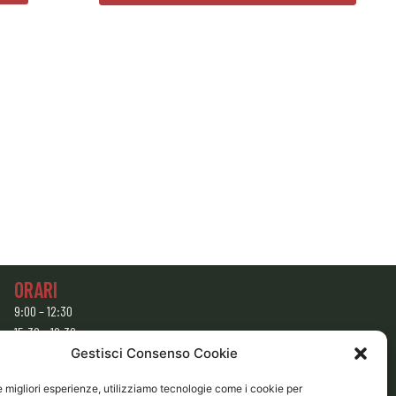
ORARI
9:00 – 12:30
15:30 – 19:30
Gestisci Consenso Cookie
CHIUSO
Domenica e Lunedì mattina
le migliori esperienze, utilizziamo tecnologie come i cookie per